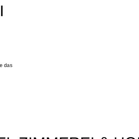
I
ie das